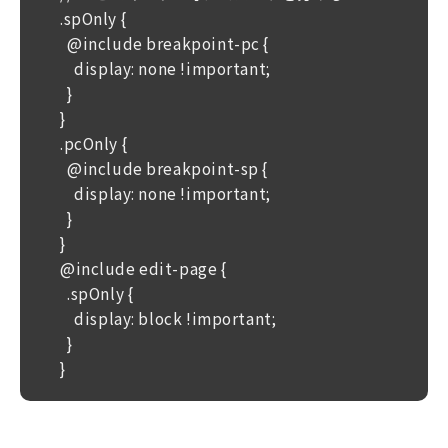
.spOnly {
  @include breakpoint-pc {
    display: none !important;
  }
}
.pcOnly {
  @include breakpoint-sp {
    display: none !important;
  }
}
@include edit-page {
  .spOnly {
    display: block !important;
  }
}