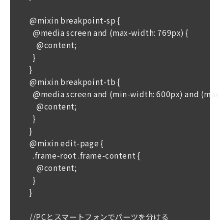
@mixin breakpoint-sp {
  @media screen and (max-width: 769px) {
    @content;
  }
}
@mixin breakpoint-tb {
  @media screen and (min-width: 600px) and (max
    @content;
  }
}
@mixin edit-page {
  .frame-root .frame-content {
    @content;
  }
}
//PCとスマートフォンでパーツを分ける