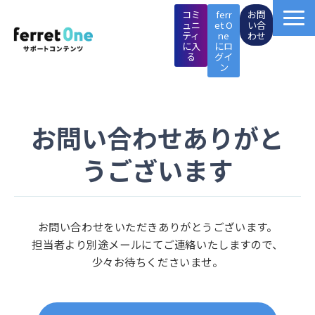
コミ
ferr
お問
ュニ
et O
い合
ティ
ne
わせ
に入
にロ
る
グイ
ン
ferret One操作マニュアル
お問い合わせありがと
マーケTips集
うございます
成功事例
イベント・セミナー
お問い合わせをいただきありがとうございます。
担当者より別途メールにてご連絡いたしますので、
施策支援メニュー
少々お待ちくださいませ。
ページ制作メニュー