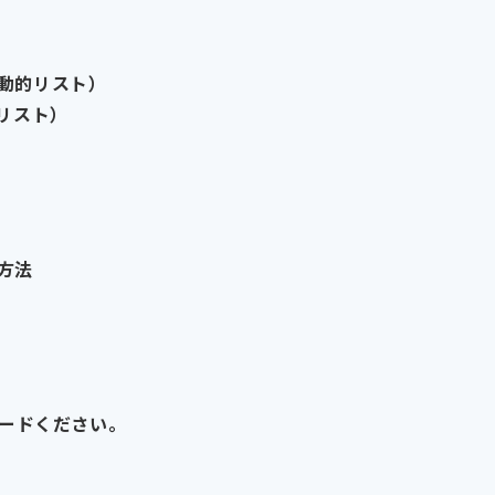
（動的リスト）
的リスト）
認方法
ードください。