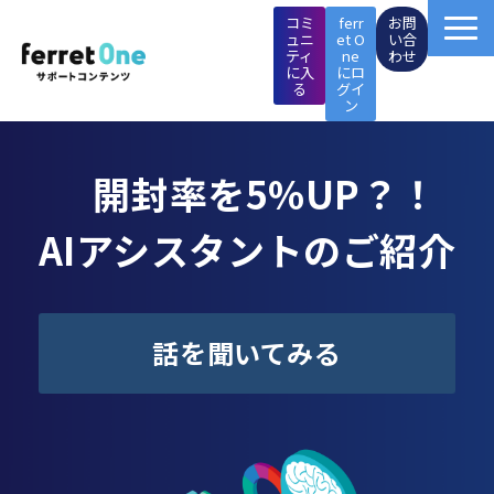
コミ
ferr
お問
ュニ
et O
い合
ティ
ne
わせ
に入
にロ
る
グイ
ン
ferret One操作マニュアル
開封率を5%UP？！
マーケTips集
AIアシスタントのご紹介
成功事例
イベント・セミナー
話を聞いてみる
施策支援メニュー
ページ制作メニュー