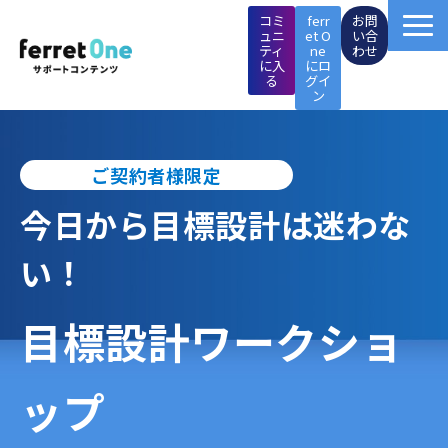
コミ
ferr
お問
ュニ
et O
い合
ティ
ne
わせ
に入
にロ
る
グイ
ン
ferret One操作マニュアル
ご契約者様限定
マーケTips集
今日から目標設計は迷わな
成功事例
い！
イベント・セミナー
目標設計ワークショ
施策支援メニュー
ップ
ページ制作メニュー