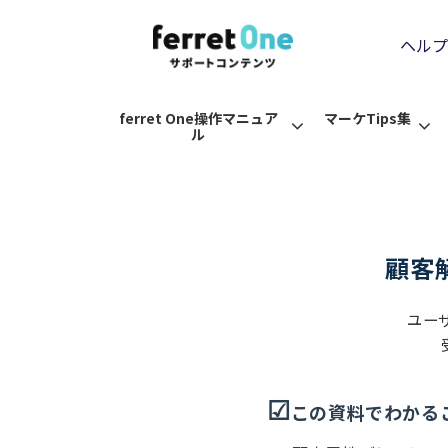
ヘルプ
ferret One操作マニュア
マーケTips集
ル
顧客
ユー
☑︎
この資料でわかる