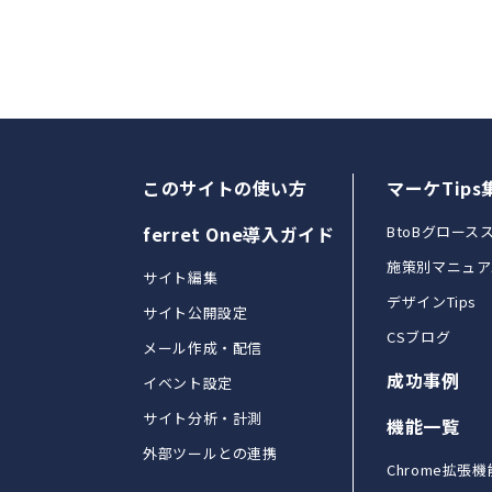
このサイトの使い方
マーケTips
ferret One導入ガイド
BtoBグロース
施策別マニュア
サイト編集
デザインTips
サイト公開設定
CSブログ
メール作成・配信
成功事例
イベント設定
サイト分析・計測
機能一覧
外部ツールとの連携
Chrome拡張機