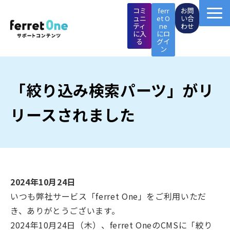
コミ
ferr
お問
ュニ
et O
い合
ティ
ne
わせ
に入
にロ
る
グイ
ン
ferret One操作マニュアル
「絞り込み検索パーツ」がリ
マーケTips集
リースされました
成功事例
イベント・セミナー
2024年10月24日
施策支援メニュー
いつも弊社サービス「ferret One」をご利用いただ
き、ありがとうございます。
ページ制作メニュー
2024年10月24日（木）、ferret OneのCMSに「絞り