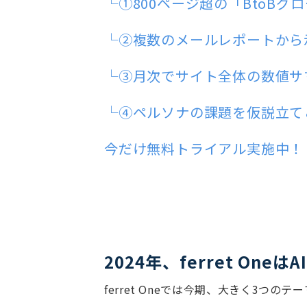
└①800ページ超の「BtoB
└②複数のメールレポートから
└③月次でサイト全体の数値サ
└④ペルソナの課題を仮説立て
今だけ無料トライアル実施中！
2024年、ferret One
ferret Oneでは今期、大きく3つ