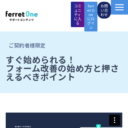
コミ
ferr
お問
ュニ
et O
い合
ティ
ne
わせ
に入
にロ
る
グイ
ン
ferret One操作マニュアル
ご契約者様限定
マーケTips集
すぐ始められる！
フォーム改善の始め方と押さ
成功事例
えるべきポイント
イベント・セミナー
施策支援メニュー
ページ制作メニュー