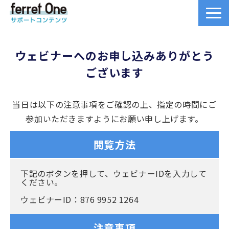
ferret One操作マニュアル
ウェビナーへのお申し込みありがとう
マーケTips集
ございます
成功事例
当日は以下の注意事項をご確認の上、指定の時間にご
参加いただきますようにお願い申し上げます。
イベント・セミナー
閲覧方法
施策支援メニュー
下記のボタンを押して、ウェビナーIDを入力して
ください。
ページ制作メニュー
ウェビナーID：876 9952 1264
機能一覧
注意事項