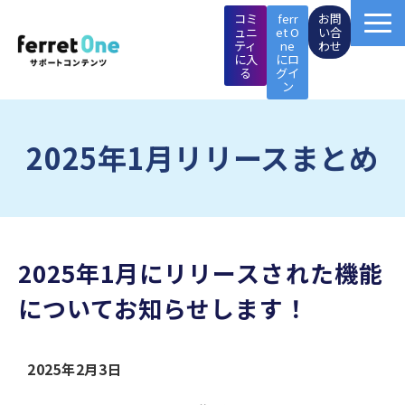
コミ
ferr
お問
ュニ
et O
い合
ティ
ne
わせ
に入
にロ
る
グイ
ン
ferret One操作マニュアル
2025年1月リリースまとめ
マーケTips集
成功事例
2025年1月にリリースされた機能
イベント・セミナー
についてお知らせします！
施策支援メニュー
2025年2月3日
ページ制作メニュー